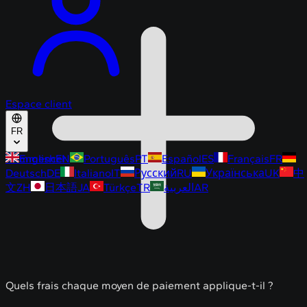
Espace client
FR
Commencer
English
EN
Português
PT
Español
ES
Français
FR
Deutsch
DE
Italiano
IT
Русский
RU
Українська
UK
中
文
ZH
日本語
JA
Türkçe
TR
العربية
AR
Quels frais chaque moyen de paiement applique-t-il ?