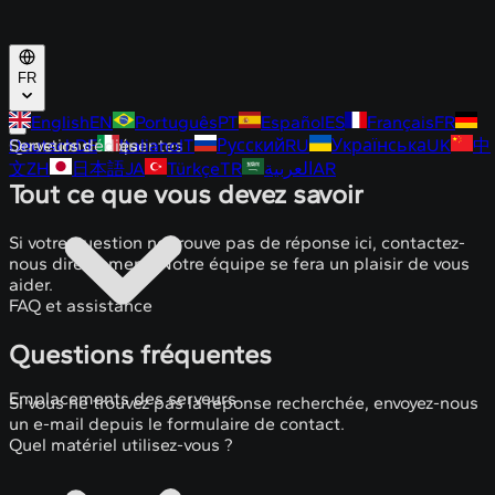
FR
English
EN
Português
PT
Español
ES
Français
FR
Deutsch
Serveurs dédiés
Questions fréquentes
DE
Italiano
IT
Русский
RU
Українська
UK
中
文
ZH
日本語
JA
Türkçe
TR
العربية
AR
Tout ce que vous devez savoir
Si votre question ne trouve pas de réponse ici, contactez-
nous directement. Notre équipe se fera un plaisir de vous
aider.
FAQ et assistance
Questions fréquentes
Emplacements des serveurs
Si vous ne trouvez pas la réponse recherchée, envoyez-nous
un e-mail depuis le formulaire de contact.
Quel matériel utilisez-vous ?