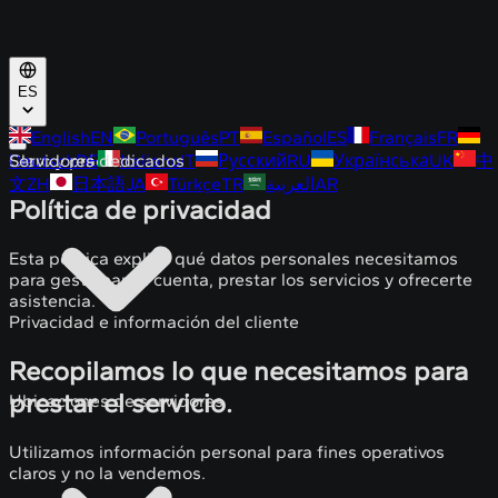
ES
English
EN
Português
PT
Español
ES
Français
FR
Deutsch
Servidores dedicados
Claro y práctico
DE
Italiano
IT
Русский
RU
Українська
UK
中
文
ZH
日本語
JA
Türkçe
TR
العربية
AR
Política de privacidad
Esta política explica qué datos personales necesitamos
para gestionar tu cuenta, prestar los servicios y ofrecerte
asistencia.
Privacidad e información del cliente
Recopilamos lo que necesitamos para
prestar el servicio.
Ubicaciones de servidores
Utilizamos información personal para fines operativos
claros y no la vendemos.