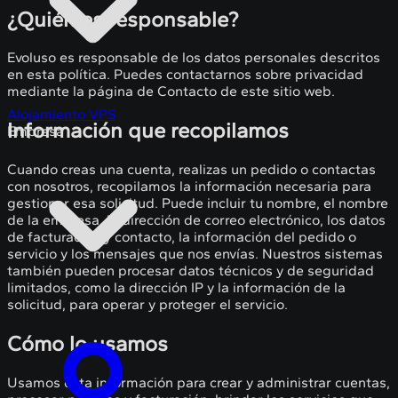
¿Quién es responsable?
Evoluso es responsable de los datos personales descritos
en esta política. Puedes contactarnos sobre privacidad
mediante la página de Contacto de este sitio web.
Alojamiento VPS
Información que recopilamos
Empresa
Cuando creas una cuenta, realizas un pedido o contactas
con nosotros, recopilamos la información necesaria para
gestionar esa solicitud. Puede incluir tu nombre, el nombre
de la empresa, la dirección de correo electrónico, los datos
de facturación y contacto, la información del pedido o
servicio y los mensajes que nos envías. Nuestros sistemas
también pueden procesar datos técnicos y de seguridad
limitados, como la dirección IP y la información de la
solicitud, para operar y proteger el servicio.
Cómo lo usamos
Usamos esta información para crear y administrar cuentas,