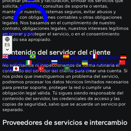
procesar pedidos y facturación, brindar los servicios que
solicita, responder consultas de soporte o ventas,
mantener nuestros sistemas seguros, evitar abusos y
cumplir con obligaciones contables u otras obligaciones
legales. Nos basamos en el cumplimiento de nuestro
contrato, obligaciones legales, nuestros intereses legítimos
Área de cliente
en operar y proteger el servicio, o en el consentimiento
cuando sea apropiado.
ES
Contenido del servidor del cliente
Comenzar
English
EN
Português
PT
Español
ES
Français
FR
Deutsch
DE
Italiano
IT
Русский
RU
Українська
UK
中
No solicitamos ni inspeccionamos de forma rutinaria el
文
ZH
日本語
JA
Türkçe
TR
العربية
AR
contenido del servidor del cliente para crear una cuenta. Si
nos pides que investiguemos un problema del servicio,
podremos procesar los datos técnicos limitados necesarios
para prestar soporte, proteger la red o cumplir una
obligación legal válida. Tú sigues siendo responsable del
contenido del servidor, las credenciales de acceso y las
copias de seguridad, salvo que se acuerde un servicio por
separado.
Proveedores de servicios e intercambio